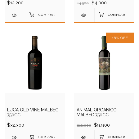
$12.200
$4.000
$4.500
18
%
OFF
LUCA OLD VINE MALBEC
ANIMAL ORGANICO
750CC
MALBEC 750CC
$32.300
$9.900
$12.000