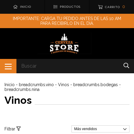
0
INICIO
PRODUCTOS
CARRITO
IMPORTANTE: CARGA TU PEDIDO ANTES DE LAS 10 AM
PARA RECIBIRLO EN EL DIA.
Inicio
-
breadcrumbs.vino
-
Vinos
-
breadcrumbs.bodegas
-
breadcrumbs.nina
Vinos
Filtrar