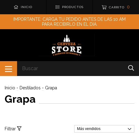
0
INICIO
PRODUCTOS
CARRITO
IMPORTANTE: CARGA TU PEDIDO ANTES DE LAS 10 AM
PARA RECIBIRLO EN EL DIA.
Inicio
-
Destilados
-
Grapa
Grapa
Filtrar