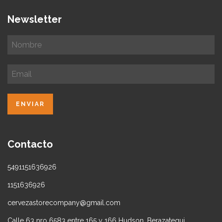
Newsletter
Contacto
5491151636926
1151636926
cervezastorecompany@gmail.com
Calle 63 nro 6583 entre 165 y 166 Hudson, Berazategui.