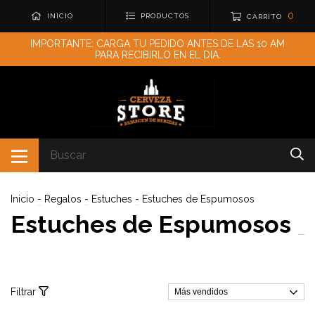
0
INICIO
PRODUCTOS
CARRITO
IMPORTANTE: CARGA TU PEDIDO ANTES DE LAS 10 AM
PARA RECIBIRLO EN EL DIA.
Inicio
-
Regalos
-
Estuches
-
Estuches de Espumosos
Estuches de Espumosos
Filtrar