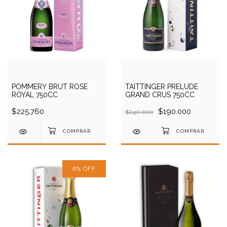
POMMERY BRUT ROSE
TAITTINGER PRELUDE
ROYAL 750CC
GRAND CRUS 750CC
$225.760
$190.000
$240.000
6
%
OFF