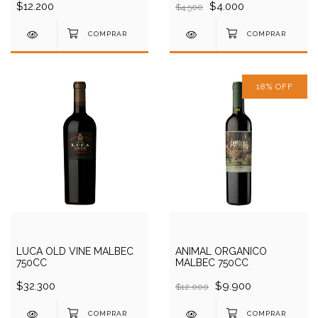
$12.200
$4.000
$4.500
18
%
OFF
LUCA OLD VINE MALBEC
ANIMAL ORGANICO
750CC
MALBEC 750CC
$32.300
$9.900
$12.000