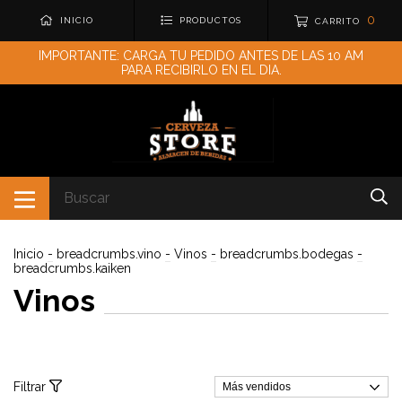
0
INICIO
PRODUCTOS
CARRITO
IMPORTANTE: CARGA TU PEDIDO ANTES DE LAS 10 AM
PARA RECIBIRLO EN EL DIA.
Inicio
-
breadcrumbs.vino
-
Vinos
-
breadcrumbs.bodegas
-
breadcrumbs.kaiken
Vinos
Filtrar