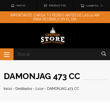
0
INICIO
PRODUCTOS
CARRITO
IMPORTANTE: CARGA TU PEDIDO ANTES DE LAS 10 AM
PARA RECIBIRLO EN EL DIA.
DAMONJAG 473 CC
Inicio
-
Destilados
-
Licor
-
DAMONJAG 473 CC